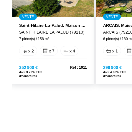
VENTE
VENTE
récente de 3 pièces de 70 m2.
Saint-Hilaire-La-Palud. Maison 7 pièces de 158m².
SAINT HILAIRE LA PALUD (79210)
ARCAIS (79210
7 pièce(s) / 158 m²
6 pièce(s) / 180 m
x 2
x 7
x 4
x 1
352 900 €
298 900 €
28
Ref : 1911
dont 3.79% TTC
dont 4.88% TTC
d'honoraires
d'honoraires