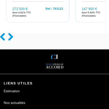
147 900 €
188
ef : 793122
Ref : 1930
dont 5.64% TTC
don
d'honoraires
d'ho
×
LIENS UTILES
Estimation
Nos actualités