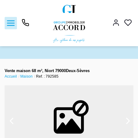
Ventes
Vente maison 68 m², Niort 79000Deux-Sèvres
Accueil
Maison
Ref. : 792585
Locations
Estimation
Gestion locative
Nos agences