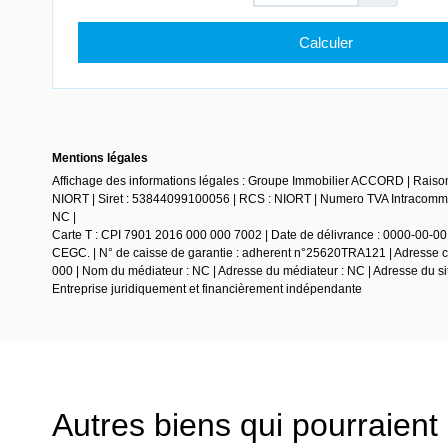
Mentions légales
Affichage des informations légales : Groupe Immobilier ACCORD | Raiso
NIORT | Siret : 53844099100056 | RCS : NIORT | Numero TVA Intracommun
NC |
Carte T : CPI 7901 2016 000 000 7002 | Date de délivrance : 0000-00-00 |
CEGC. | N° de caisse de garantie : adherent n°25620TRA121 | Adresse ca
000 | Nom du médiateur : NC | Adresse du médiateur : NC | Adresse du sit
Entreprise juridiquement et financièrement indépendante
Autres biens qui pourraient