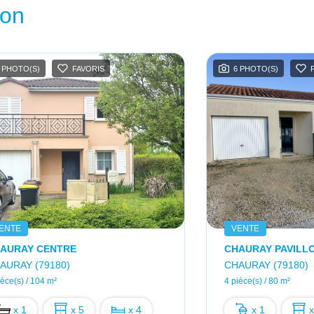
ion
 PHOTO(S)
FAVORIS
6 PHOTO(S)
ENTE
VENTE
AURAY CENTRE
AURAY (79180)
CHAURAY (79180)
ièce(s) / 104 m²
4 pièce(s) / 80 m²
x 1
x 5
x 4
x 1
x