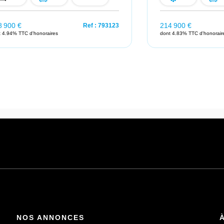
8 900 €
214 900 €
Ref : 793123
t 4.94% TTC d'honoraires
dont 4.83% TTC d'honorair
NOS ANNONCES