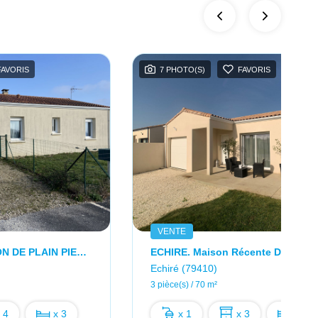
FAVORIS
7 PHOTO(S)
FAVORIS
VENTE
CHAURAY PAVILLON DE PLAIN PIED 3 CHAMBRES 80 M2
Echiré (79410)
3 pièce(s) / 70 m²
 4
x 3
x 1
x 3
x 2