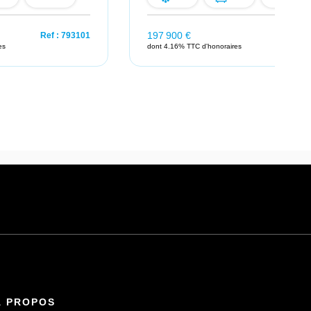
197 900 €
Ref : 793101
Ref : 
es
dont 4.16% TTC d'honoraires
À PROPOS