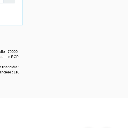
lle - 79000
surance RCP :
 financière :
ancière : 110