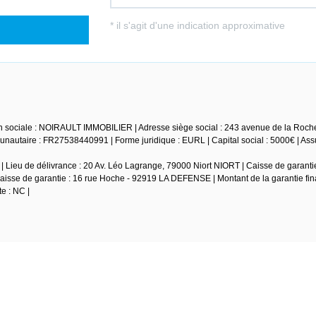
n sociale : NOIRAULT IMMOBILIER | Adresse siège social : 243 avenue de la Roche
autaire : FR27538440991 | Forme juridique : EURL | Capital social : 5000€ | As
 Lieu de délivrance : 20 Av. Léo Lagrange, 79000 Niort NIORT | Caisse de garantie
isse de garantie : 16 rue Hoche - 92919 LA DEFENSE | Montant de la garantie fin
e : NC |