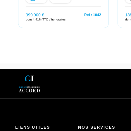
399 900 €
18
33
Ref : 1042
dont 4.41% TTC d'honoraires
don
LIENS UTILES
NOS SERVICES