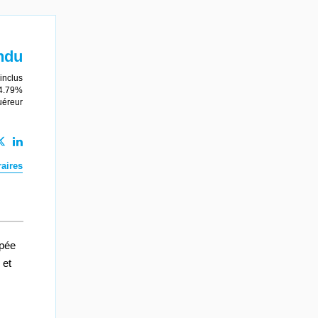
ndu
inclus
 4.79%
uéreur
aires
ipée
 et