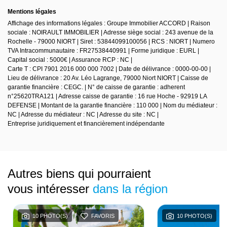
Mentions légales
Affichage des informations légales : Groupe Immobilier ACCORD | Raison
sociale : NOIRAULT IMMOBILIER | Adresse siège social : 243 avenue de la
Rochelle - 79000 NIORT | Siret : 53844099100056 | RCS : NIORT | Numero
TVA Intracommunautaire : FR27538440991 | Forme juridique : EURL |
Capital social : 5000€ | Assurance RCP : NC |
Carte T : CPI 7901 2016 000 000 7002 | Date de délivrance : 0000-00-00 |
Lieu de délivrance : 20 Av. Léo Lagrange, 79000 Niort NIORT | Caisse de
garantie financière : CEGC. | N° de caisse de garantie : adherent
n°25620TRA121 | Adresse caisse de garantie : 16 rue Hoche - 92919 LA
DEFENSE | Montant de la garantie financière : 110 000 | Nom du médiateur :
NC | Adresse du médiateur : NC | Adresse du site : NC |
Entreprise juridiquement et financièrement indépendante
Autres biens qui pourraient
vous intéresser
dans la région
10 PHOTO(S)
FAVORIS
10 PHOTO(S)