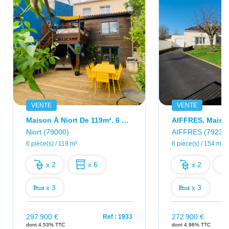
VENTE
VENTE
Maison À Niort De 119m². 6 Pièces. Quartier Champommier.
Niort (79000)
AIFFRES (79230
6 pièce(s) / 119 m²
6 pièce(s) / 154 m²
x 2
x 6
x 2
x 3
x 3
297 900 €
272 900 €
Ref : 1933
dont 4.53% TTC
dont 4.96% TTC