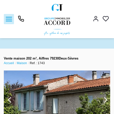
Ventes
Vente maison 202 m², Aiffres 79230Deux-Sèvres
Accueil
Maison
Ref. : 1743
Locations
Estimation
Gestion locative
Nos agences