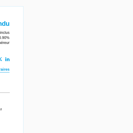
ndu
inclus
 6.90%
uéreur
aires
²