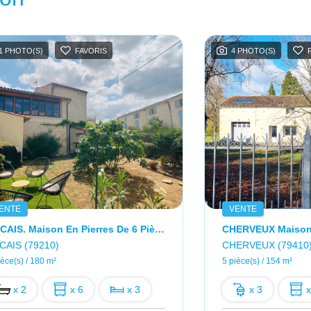
1 PHOTO(S)
FAVORIS
4 PHOTO(S)
ENTE
VENTE
ARCAIS. Maison En Pierres De 6 Pièces De 180 M2.
CAIS (79210)
CHERVEUX (79410
ièce(s) / 180 m²
5 pièce(s) / 154 m²
x 2
x 6
x 3
x 3
x