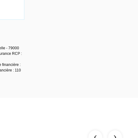
lle - 79000
surance RCP :
 financière :
ancière : 110