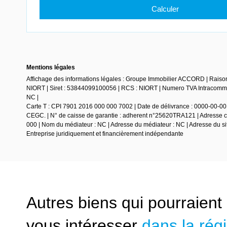
Mentions légales
Affichage des informations légales : Groupe Immobilier ACCORD | Raiso
NIORT | Siret : 53844099100056 | RCS : NIORT | Numero TVA Intracommun
NC |
Carte T : CPI 7901 2016 000 000 7002 | Date de délivrance : 0000-00-00 |
CEGC. | N° de caisse de garantie : adherent n°25620TRA121 | Adresse ca
000 | Nom du médiateur : NC | Adresse du médiateur : NC | Adresse du sit
Entreprise juridiquement et financièrement indépendante
Autres biens qui pourraient
vous intéresser
dans la rég