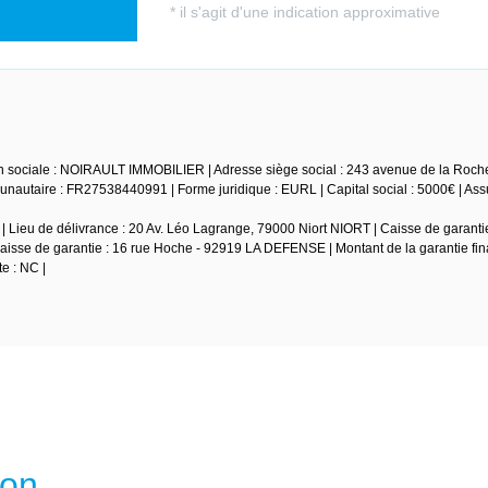
n sociale : NOIRAULT IMMOBILIER | Adresse siège social : 243 avenue de la Roche
autaire : FR27538440991 | Forme juridique : EURL | Capital social : 5000€ | As
 Lieu de délivrance : 20 Av. Léo Lagrange, 79000 Niort NIORT | Caisse de garantie
isse de garantie : 16 rue Hoche - 92919 LA DEFENSE | Montant de la garantie fin
e : NC |
ion