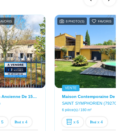
FAVORIS
8 PHOTO(S)
FAVORIS
VENTE
CHERVEUX Maison Ancienne De 154 M2
Maison Contemporaine De 180 M²
)
SAINT SYMPHORIEN (79270)
6 pièce(s) / 180 m²
 5
x 4
x 6
x 4