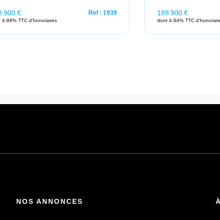
8 900 €
188 900 €
Ref : 1939
t 4.88% TTC d'honoraires
dont 4.94% TTC d'honorair
NOS ANNONCES