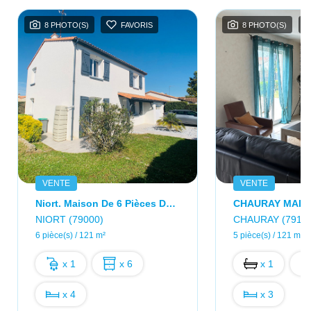
8 PHOTO(S)
FAVORIS
8 PHOTO(S)
VENTE
VENTE
Niort. Maison De 6 Pièces De 121m².
NIORT (79000)
CHAURAY (79180
6 pièce(s) / 121 m²
5 pièce(s) / 121 m²
x 1
x 6
x 1
x 4
x 3