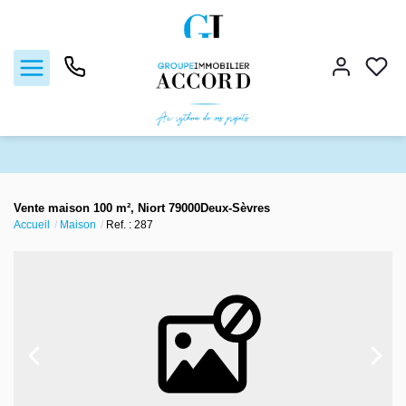
Ventes
Vente maison 100 m², Niort 79000Deux-Sèvres
Accueil
Maison
Ref. : 287
Locations
Estimation
Gestion locative
Nos agences