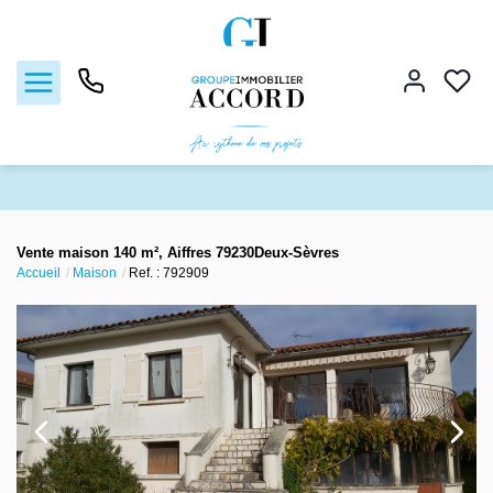
Ventes
Vente maison 140 m², Aiffres 79230Deux-Sèvres
Accueil
Maison
Ref. : 792909
Locations
Estimation
Gestion locative
Nos agences