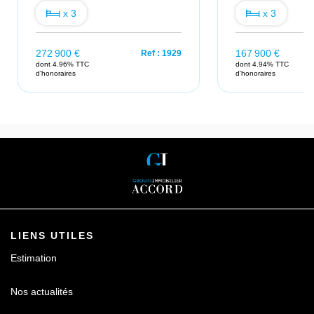
x 3
x 3
272 900 €
167 900 €
Ref : 1929
dont 4.96% TTC
dont 4.94% TTC
d'honoraires
d'honoraires
LIENS UTILES
Estimation
Nos actualités