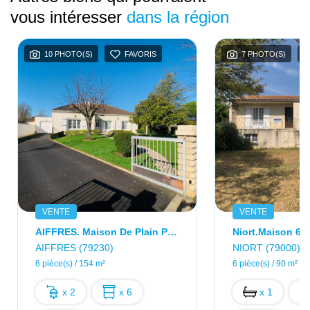
vous intéresser
dans la région
10 PHOTO(S)
FAVORIS
7 PHOTO(S)
VENTE
VENTE
AIFFRES. Maison De Plain Pied 154m2. 6 Pièces.
Niort.Maison 6 P
AIFFRES (79230)
NIORT (79000)
6 pièce(s) / 154 m²
6 pièce(s) / 90 m²
x 2
x 6
x 1