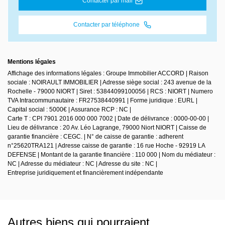
Contacter par mail
Contacter par téléphone
Mentions légales
Affichage des informations légales : Groupe Immobilier ACCORD | Raison
sociale : NOIRAULT IMMOBILIER | Adresse siège social : 243 avenue de la
Rochelle - 79000 NIORT | Siret : 53844099100056 | RCS : NIORT | Numero
TVA Intracommunautaire : FR27538440991 | Forme juridique : EURL |
Capital social : 5000€ | Assurance RCP : NC |
Carte T : CPI 7901 2016 000 000 7002 | Date de délivrance : 0000-00-00 |
Lieu de délivrance : 20 Av. Léo Lagrange, 79000 Niort NIORT | Caisse de
garantie financière : CEGC. | N° de caisse de garantie : adherent
n°25620TRA121 | Adresse caisse de garantie : 16 rue Hoche - 92919 LA
DEFENSE | Montant de la garantie financière : 110 000 | Nom du médiateur :
NC | Adresse du médiateur : NC | Adresse du site : NC |
Entreprise juridiquement et financièrement indépendante
Autres biens qui pourraient