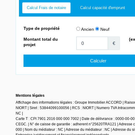
Calcul Frais de notaire
Calcul capacité d'emprunt
Mentions légales
Affichage des informations légales : Groupe Immobilier ACCORD | Raiso
NIORT | Siret : 53844099100056 | RCS : NIORT | Numero TVA Intracommun
NC |
Carte T : CPI 7901 2016 000 000 7002 | Date de délivrance : 0000-00-00 |
CEGC. | N° de caisse de garantie : adherent n°25620TRA121 | Adresse ca
000 | Nom du médiateur : NC | Adresse du médiateur : NC | Adresse du sit
Entreprise juridiquement et financièrement indépendante