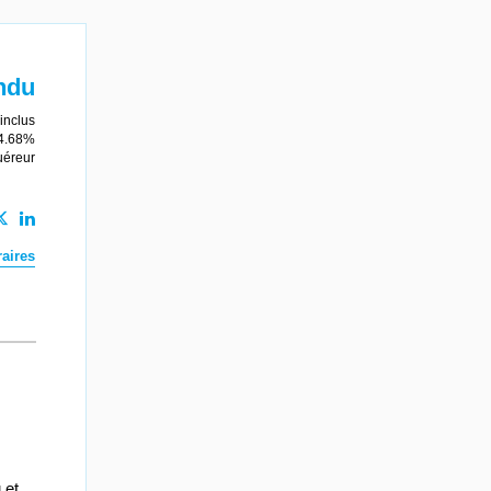
ndu
inclus
 4.68%
uéreur
aires
 et