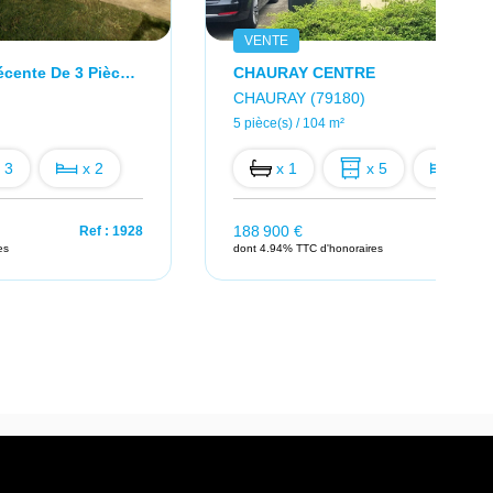
VENTE
ECHIRE. Maison Récente De 3 Pièces De 70 M2.
CHAURAY CENTRE
CHAURAY (79180)
5 pièce(s) / 104 m²
 3
x 2
x 1
x 5
x 4
188 900 €
Ref : 1928
Ref : 79
es
dont 4.94% TTC d'honoraires