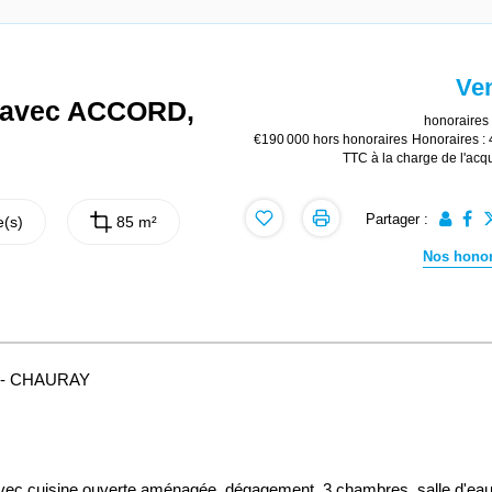
Ve
, avec ACCORD,
honoraires 
€190 000
hors honoraires
Honoraires :
TTC à la charge de l'acq
Partager :
(s)
85 m²
Nos honor
S - CHAURAY
 avec cuisine ouverte aménagée, dégagement, 3 chambres, salle d'eau