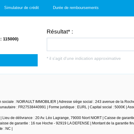
Simulateur de crédit
Durée de remboursements
n sociale : NOIRAULT IMMOBILIER | Adresse siège social : 243 avenue de la Roche
autaire : FR27538440991 | Forme juridique : EURL | Capital social : 5000€ | As
 Lieu de délivrance : 20 Av. Léo Lagrange, 79000 Niort NIORT | Caisse de garantie
isse de garantie : 16 rue Hoche - 92919 LA DEFENSE | Montant de la garantie fin
e : NC |