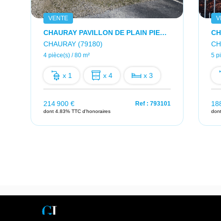
VENTE
V
CHAURAY PAVILLON DE PLAIN PIED 3 CHAMBRES 80 M2
CHAURAY (79180)
CH
4 pièce(s) / 80 m²
5 p
x 1
x 4
x 3
214 900 €
18
2
Ref : 793101
dont 4.83% TTC d'honoraires
don