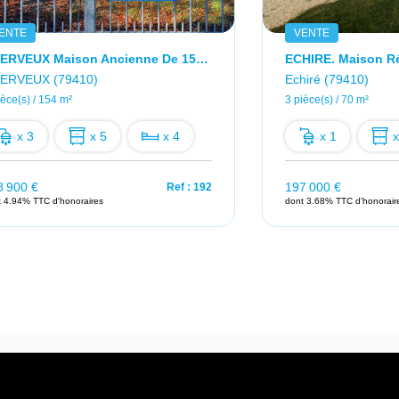
ENTE
VENTE
CHERVEUX Maison Ancienne De 154 M2
ERVEUX (79410)
Echiré (79410)
ièce(s) / 154 m²
3 pièce(s) / 70 m²
x 3
x 5
x 4
x 1
x
8 900 €
197 000 €
Ref : 192
t 4.94% TTC d'honoraires
dont 3.68% TTC d'honorair