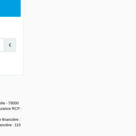
lle - 79000
surance RCP :
 financière :
ancière : 110