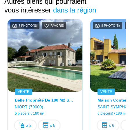
Autres biens qui pourraient
vous intéresser
dans la région
7 PHOTO(S)
FAVORIS
8 PHOTO(S)
VENTE
VENTE
Belle Propriété De 180 M2 Sur 3700 M²
NIORT (79000)
SAINT SYMPHORI
5 pièce(s) / 180 m²
6 pièce(s) / 180 m²
x 2
x 5
x 6