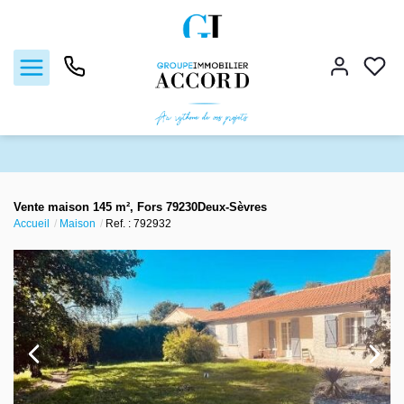
Ventes
Vente maison 145 m², Fors 79230Deux-Sèvres
Accueil
Maison
Ref. : 792932
Locations
Estimation
Gestion locative
Nos agences