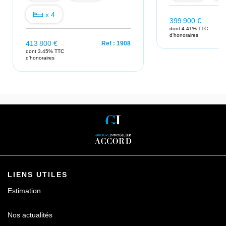
x 4
399 900 €
dont 4.41% TTC
d'honoraires
413 800 €
Ref : 1908
dont 3.45% TTC
d'honoraires
LIENS UTILES
Estimation
Nos actualités