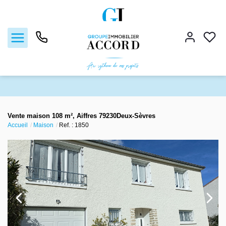
Ventes
Vente maison 108 m², Aiffres 79230Deux-Sèvres
Accueil
Maison
Ref. : 1850
Locations
Estimation
Gestion locative
Nos agences