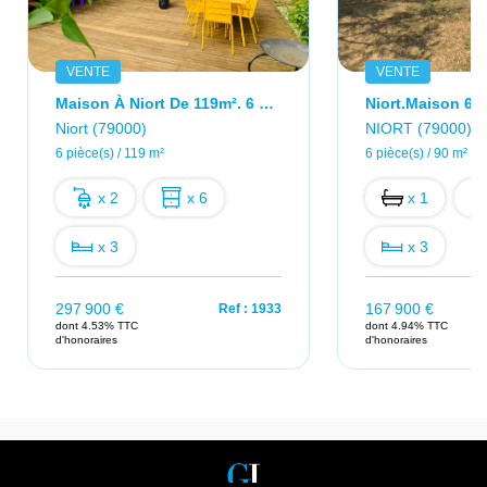
VENTE
VENTE
Maison À Niort De 119m². 6 Pièces. Quartier Champommier.
Niort.Maison 6 P
Niort (79000)
NIORT (79000)
6 pièce(s) / 119 m²
6 pièce(s) / 90 m²
x 2
x 6
x 1
x 3
x 3
297 900 €
167 900 €
Ref : 1933
dont 4.53% TTC
dont 4.94% TTC
d'honoraires
d'honoraires