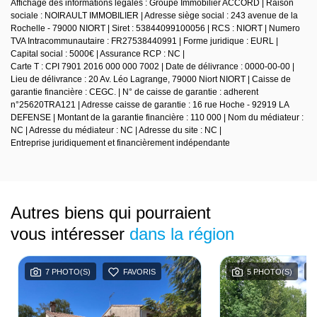
Affichage des informations légales : Groupe Immobilier ACCORD | Raison
sociale : NOIRAULT IMMOBILIER | Adresse siège social : 243 avenue de la
Rochelle - 79000 NIORT | Siret : 53844099100056 | RCS : NIORT | Numero
TVA Intracommunautaire : FR27538440991 | Forme juridique : EURL |
Capital social : 5000€ | Assurance RCP : NC |
Carte T : CPI 7901 2016 000 000 7002 | Date de délivrance : 0000-00-00 |
Lieu de délivrance : 20 Av. Léo Lagrange, 79000 Niort NIORT | Caisse de
garantie financière : CEGC. | N° de caisse de garantie : adherent
n°25620TRA121 | Adresse caisse de garantie : 16 rue Hoche - 92919 LA
DEFENSE | Montant de la garantie financière : 110 000 | Nom du médiateur :
NC | Adresse du médiateur : NC | Adresse du site : NC |
Entreprise juridiquement et financièrement indépendante
Autres biens qui pourraient
vous intéresser
dans la région
7 PHOTO(S)
FAVORIS
5 PHOTO(S)