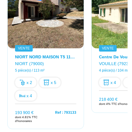
VENTE
VENTE
NIORT NORD MAISON T5 113 M²
Centre De Vouill
NIORT (79000)
VOUILLE (79230
5 pièce(s) / 113 m²
4 pièce(s) / 104 m²
x 2
x 5
x 4
x 4
218 400 €
dont 4% TTC d'honorair
193 900 €
Ref : 793133
dont 4.81% TTC
d'honoraires