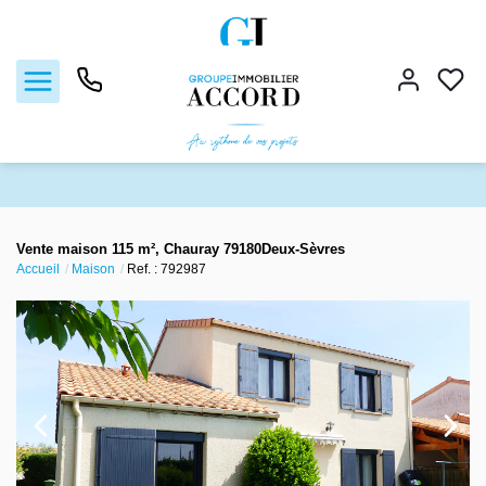
Ventes
Vente maison 115 m², Chauray 79180Deux-Sèvres
Accueil
Maison
Ref. : 792987
Locations
Estimation
Gestion locative
Nos agences