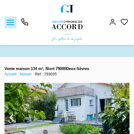
Ventes
Vente maison 134 m², Niort 79000Deux-Sèvres
Accueil
Maison
Ref. : 793035
Locations
Estimation
Gestion locative
Nos agences