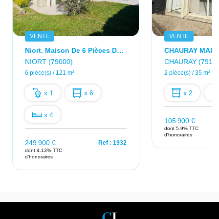
VENTE
VENTE
Niort. Maison De 6 Pièces De 121m².
NIORT (79000)
CHAURAY (79180
6 pièce(s) / 121 m²
2 pièce(s) / 35 m²
x 1
x 6
x 2
x 4
105 900 €
dont 5.9% TTC
d'honoraires
249 900 €
Ref : 1932
dont 4.13% TTC
d'honoraires