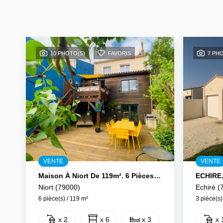
10 PHOTO(S)
FAVORIS
7 PH
VENTE
VENTE
Maison À Niort De 119m². 6 Pièces. Quartier Champommier.
Niort (79000)
Echiré (
6 pièce(s) / 119 m²
3 pièce(s)
x 2
x 6
x 3
x 