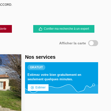
r ACCORD.
lerte
Confier ma recherche à un expert
Afficher la carte
Nos services
GRATUIT
Estimez votre bien gratuitement en
seulement quelques minutes.
Estimer