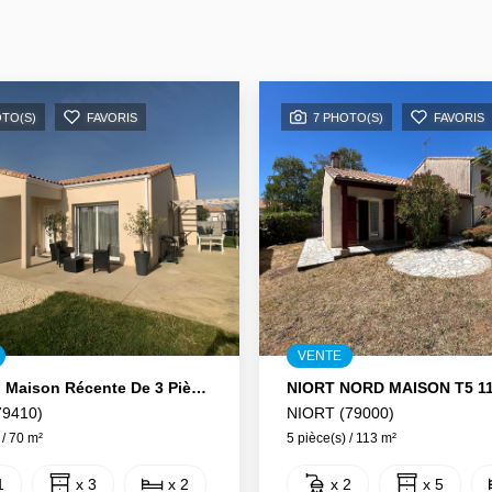
OTO(S)
FAVORIS
7 PHOTO(S)
FAVORIS
VENTE
ECHIRE. Maison Récente De 3 Pièces De 70 M2.
NIORT NORD MAISON T5 11
79410)
NIORT (79000)
 / 70 m²
5 pièce(s) / 113 m²
1
x 3
x 2
x 2
x 5