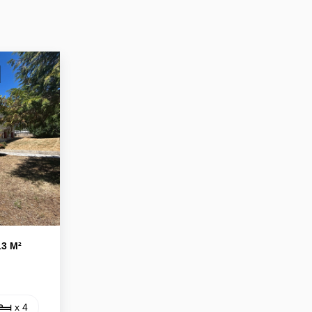
3 M²
x 4