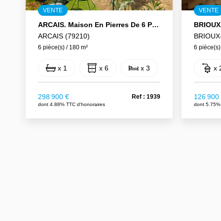
VENTE
VENTE
ARCAIS. Maison En Pierres De 6 Pièces De 180 M2.
ARCAIS (79210)
BRIOUX
6 pièce(s) / 180 m²
6 pièce(s)
x 1
x 6
x 3
x 
298 900 €
126 900
Ref : 1939
dont 4.88% TTC d'honoraires
dont 5.75%