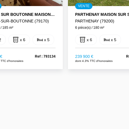
VENTE
BRIOUX SUR BOUTONNE MAISON DE CAMPAGNE 5 CHAMBRES
-SUR-BOUTONNE (79170)
PARTHENAY (79200)
 / 185 m²
6 pièce(s) / 180 m²
2
x 6
x 5
x 6
x 5
 €
239 900 €
Ref : 793134
R
 TTC d'honoraires
dont 4.3% TTC d'honoraires