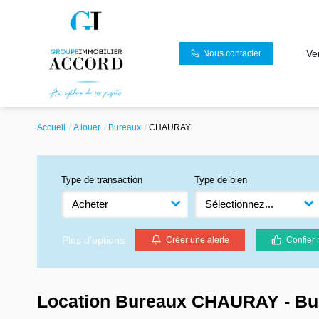
Ve
Nous contacter
Accueil
A louer
Bureaux
CHAURAY
Type de transaction
Type de bien
Acheter
Sélectionnez...
Plus d'options
Créer une alerte
Confier 
Location Bureaux CHAURAY - Bu