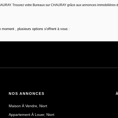
r CHAURAY. Trouvez votre Bureaux sur CHAURAY grâce aux annonces immobilières
 moment , plusieurs options s'offrent à vous :
NOS ANNONCES
Maison À Vendre, Niort
Appartement À Louer, Niort