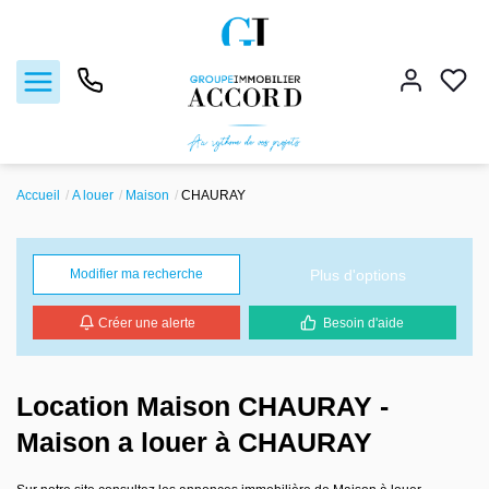
Accueil
A louer
Maison
CHAURAY
Ventes
Locations
Plus d'options
Modifier ma recherche
Créer une alerte
Besoin d'aide
Estimation
Gestion locative
Location Maison CHAURAY -
Maison a louer à CHAURAY
Nos agences