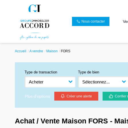
Ve
Nous contacter
Accueil
A vendre
Maison
FORS
Type de transaction
Type de bien
Acheter
Sélectionnez...
Plus d'options
Créer une alerte
Confier 
Achat / Vente Maison FORS - Ma