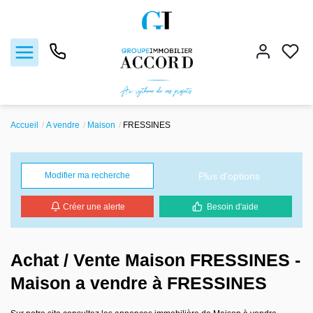
Accueil
A vendre
Maison
FRESSINES
Ventes
Locations
Plus d'options
Modifier ma recherche
Créer une alerte
Besoin d'aide
Estimation
Gestion locative
Achat / Vente Maison FRESSINES -
Maison a vendre à FRESSINES
Nos agences