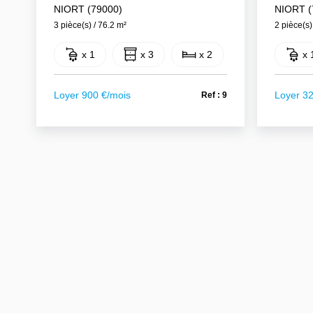
NIORT (79000)
NIORT (
3 pièce(s) / 76.2 m²
2 pièce(s)
x 1
x 3
x 2
x 
Loyer 900 €/mois
Loyer 3
Ref : 9