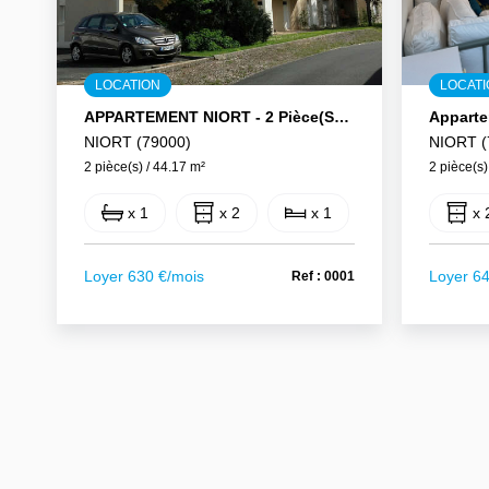
LOCATION
LOCAT
APPARTEMENT NIORT - 2 Pièce(s) - 44.17 M2
Apparte
NIORT (79000)
NIORT (
2 pièce(s) / 44.17 m²
2 pièce(s)
x 1
x 2
x 1
x 
Loyer 630 €/mois
Loyer 6
Ref : 0001