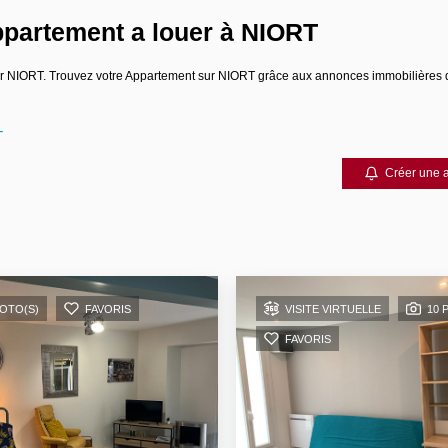
partement a louer à NIORT
ouer NIORT. Trouvez votre Appartement sur NIORT grâce aux annonces immobilière
T
Créer une a
HOTO(S)
FAVORIS
VISITE VIRTUELLE
10 
FAVORIS