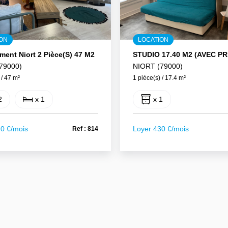
ION
LOCATION
ment Niort 2 Pièce(s) 47 M2
79000)
NIORT (79000)
 / 47 m²
1 pièce(s) / 17.4 m²
2
x 1
x 1
40 €/mois
Loyer 430 €/mois
Ref : 814