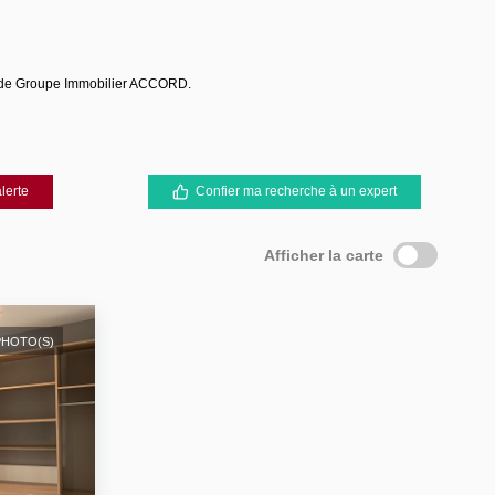
s de Groupe Immobilier ACCORD.
lerte
Confier ma recherche à un expert
Afficher la carte
PHOTO(S)