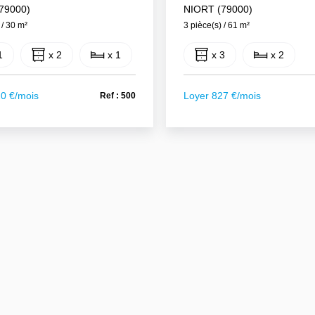
79000)
NIORT (79000)
 / 30 m²
3 pièce(s) / 61 m²
1
x 2
x 1
x 3
x 2
20 €/mois
Loyer 827 €/mois
Ref : 500