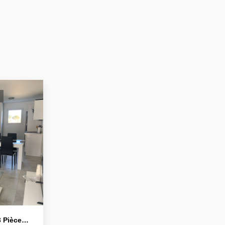
Appartement Récent Niort 3 Pièce(s) Meublé 61 M2