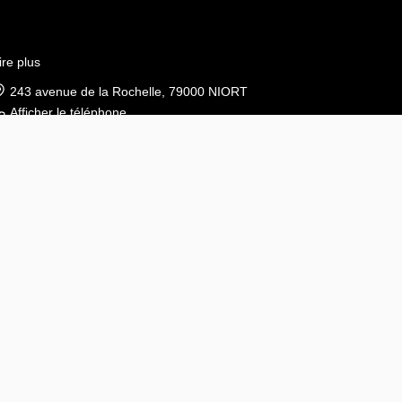
ire plus
243 avenue de la Rochelle, 79000 NIORT
Afficher le téléphone
Afficher le téléphone de Location
© Groupe Immobilier ACCORD 2026