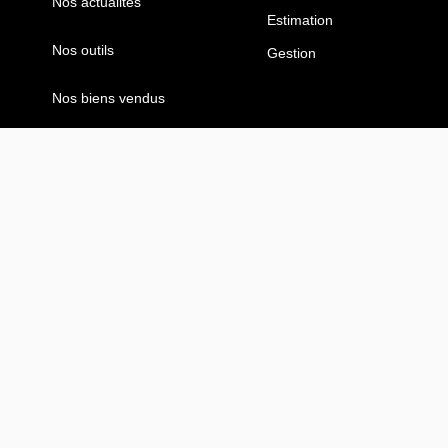
Nos actualités
Estimation
Nos outils
Gestion
Nos biens vendus
Mentions légales
Politique de confidentialité
Politique des cookies
Nos honoraires
Designé et développé par Orisha Real Estate