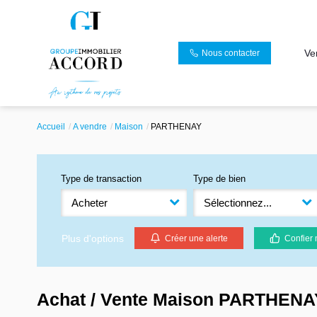
Ve
Nous contacter
Accueil
A vendre
Maison
PARTHENAY
Type de transaction
Type de bien
Acheter
Sélectionnez...
Plus d'options
Créer une alerte
Confier 
Achat / Vente Maison PARTHENA