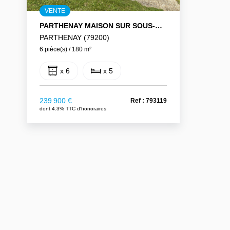
VENTE
PARTHENAY MAISON SUR SOUS-SOL 180 M2
PARTHENAY (79200)
6 pièce(s) / 180 m²
x 6
x 5
239 900 €
Ref : 793119
dont 4.3% TTC d'honoraires