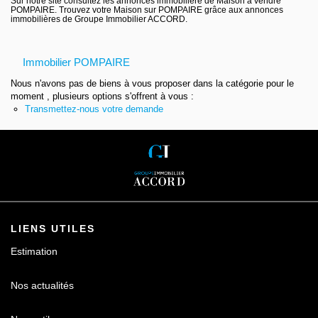
Sur notre site consultez les annonces immobilière de Maison à vendre
POMPAIRE. Trouvez votre Maison sur POMPAIRE grâce aux annonces
Contact
immobilières de Groupe Immobilier ACCORD.
Immobilier POMPAIRE
Nous n'avons pas de biens à vous proposer dans la catégorie pour le
moment , plusieurs options s'offrent à vous :
Transmettez-nous votre demande
LIENS UTILES
Estimation
Nos actualités