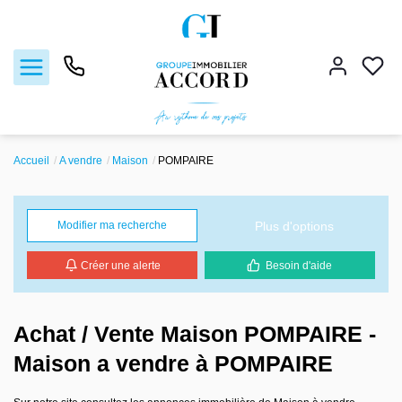
Accueil
A vendre
Maison
POMPAIRE
Ventes
Locations
Plus d'options
Modifier ma recherche
Créer une alerte
Besoin d'aide
Estimation
Gestion locative
Achat / Vente Maison POMPAIRE -
Maison a vendre à POMPAIRE
Nos agences