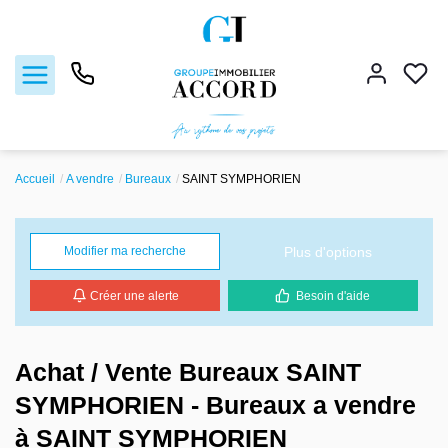
Accueil
A vendre
Bureaux
SAINT SYMPHORIEN
Ventes
Locations
Plus d'options
Modifier ma recherche
Créer une alerte
Besoin d'aide
Estimation
Gestion locative
Achat / Vente Bureaux SAINT
SYMPHORIEN - Bureaux a vendre
Nos agences
à SAINT SYMPHORIEN