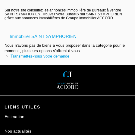
Contact
Sur notre site consultez les annonces immobilière de Bureaux à vendre
SAINT SYMPHORIEN. Trouvez votre Bureaux sur SAINT SYMPHORIEN
grâce aux annonces immobilières de Groupe Immobilier ACCORD.
Immobilier SAINT SYMPHORIEN
Nous n'avons pas de biens à vous proposer dans la catégorie pour le
moment , plusieurs options s'offrent à vous :
Transmettez-nous votre demande
LIENS UTILES
Estimation
Nos actualités