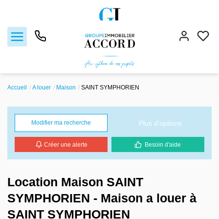
Accueil
A louer
Maison
SAINT SYMPHORIEN
Ventes
Locations
Plus d'options
Modifier ma recherche
Créer une alerte
Besoin d'aide
Estimation
Gestion locative
Location Maison SAINT
SYMPHORIEN - Maison a louer à
Nos agences
SAINT SYMPHORIEN