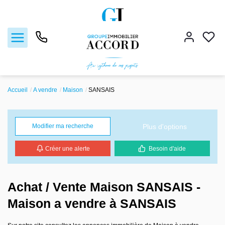
Accueil
A vendre
Maison
SANSAIS
Ventes
Locations
Plus d'options
Modifier ma recherche
Créer une alerte
Besoin d'aide
Estimation
Gestion locative
Achat / Vente Maison SANSAIS -
Maison a vendre à SANSAIS
Nos agences